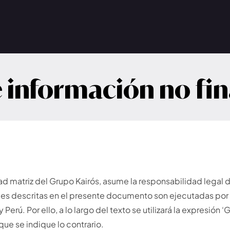
ess Agility
→
e información no fi
aciones ágiles capaces de adaptarse con
idad y velocidad.
atriz del Grupo Kairós, asume la responsabilidad legal de
ades descritas en el presente documento son ejecutadas por
erú. Por ello, a lo largo del texto se utilizará la expresión ‘
que se indique lo contrario.