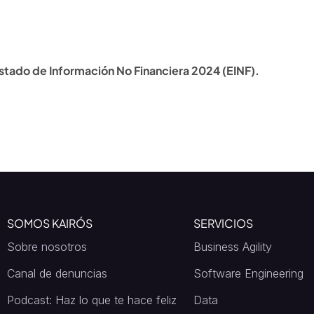
stado de Información No Financiera 2024 (EINF).
SOMOS KAIRÓS
SERVICIOS
Sobre nosotros
Business Agility
Canal de denuncias
Software Engineering
Podcast: Haz lo que te hace feliz
Data