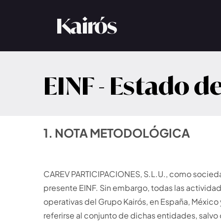
Kairós
Busin
EINF - Estado d
Servicios
Organiz
flexibil
Español
English
1. NOTA METODOLÓGICA
CAREV PARTICIPACIONES, S.L.U., como sociedad m
presente EINF. Sin embargo, todas las activid
operativas del Grupo Kairós, en España, México y P
referirse al conjunto de dichas entidades, salvo 